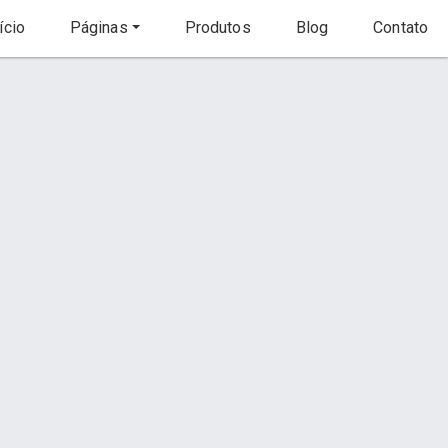
ício
Páginas
Produtos
Blog
Contato
Início
Página
Contato