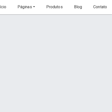
ício
Páginas
Produtos
Blog
Contato
Início
Página
Meio Ambiente
s
Contato