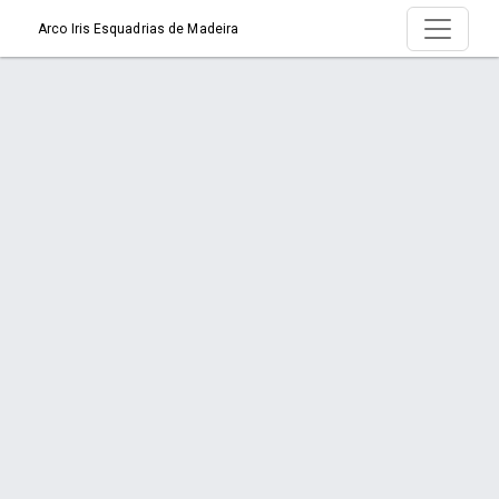
Arco Iris Esquadrias de Madeira
Produto > Janela Vitrô de Madeira
Capelinha
Início
Produto