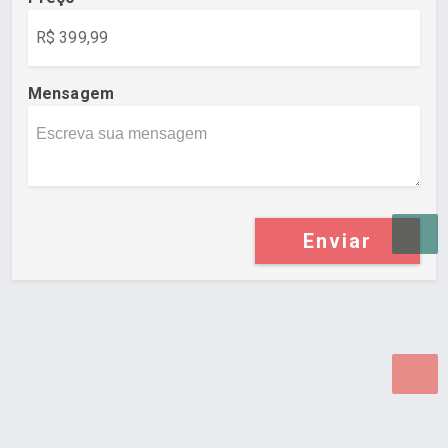
Mensagem
Enviar
Desenvolvido por Poly Design
Cubo Guia -
www.cuboguia.com.br - Desenvolvimento de Sites e
Sistemas para WEB.
© 2026 ®
Política de Cookies