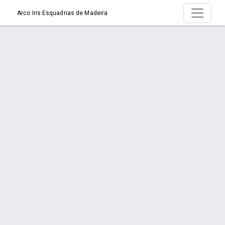
Arco Iris Esquadrias de Madeira
Produto > Janela Vitrô de Madeira
Início
Produto